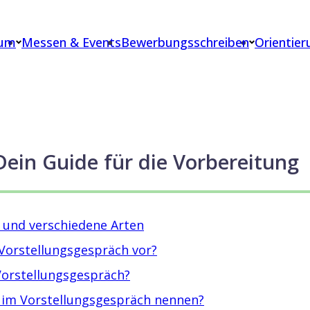
nslauf hat überzeugt und jetzt steht das
ium
Messen & Events
Bewerbungsschreiben
Orientier
ulieren! Doch wie kannst du dich jetzt vorbereiten?
Dein Guide für die Vorbereitung
 und verschiedene Arten
 Vorstellungsgespräch vor?
Vorstellungsgespräch?
 im Vorstellungsgespräch nennen?