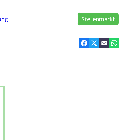
ung
Stellenmarkt
©
Westend61 / Xavier Lorenzo - picture alliance